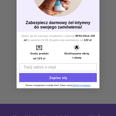
Wyświetlanie wszystkich wyników: 2
Zabezpiecz darmowy żel intymny
do swojego zamówienia!
Zapisz się do naszego newslettera i otrzymaj
RFSU Klick 100
ml
(o wartości 24,99 zł) gratis przy zamówieniu od
120 zł
.
💌
🌟
Gratis produkt
Ekskluzywne oferty
i rabaty
od 120 zł
Email
Zapisz się
Możesz zrezygnować w każdej chwili. Zobacz naszą
Politykę prywatności