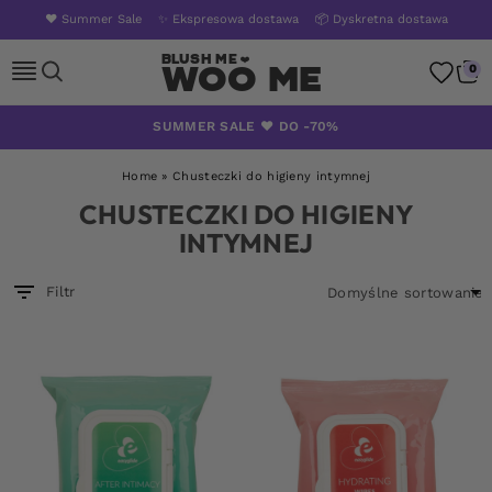
❤️ Summer Sale
✨ Ekspresowa dostawa
📦 Dyskretna dostawa
Woo Me
0
Skip
SUMMER SALE ❤️ DO -70%
to
content
Home
»
Chusteczki do higieny intymnej
CHUSTECZKI DO HIGIENY
INTYMNEJ
Filtr