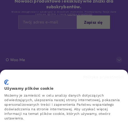
Nowości produktowe i ekskluzywne zniżki dla
subskrybentów.
Możesz zrezygnować z subskrypcji w dowolnym momencie. Przetwarzamy Twoje dane
osobowe zgodnie z naszą
polityką prywatności
.
Zapisz się
O Woo Me
Obsługa klienta
Polityka prywatności
Używamy plików cookie
Sklep erotyczny online
Możemy je zamieścić w celu analizy danych dotyczących
odwiedzających, ulepszenia naszej strony internetowej, pokazania
spersonalizowanych treści i zapewnienia Państwu wspaniałego
doświadczenia na stronie internetowej. Aby uzyskać więcej
WOO ME
informacji na temat plików cookie, których używamy, otwórz
ustawienia.