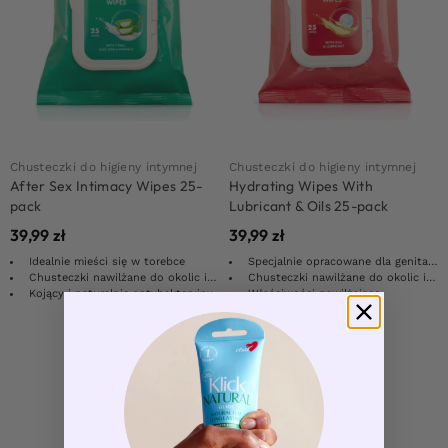
Chusteczki do higieny intymnej
Chusteczki do higieny intymnej
After Sex Intimacy Wipes 25-
Hydrating Wipes With
pack
Lubricant & Oils 25-pack
39,99
zł
39,99
zł
Idealnie mieści się w torebce
Specjalnie opracowane dla genitaliów
Chusteczki nawilżane do okolic intymnych
Chusteczki nawilżane do okolic intymnych
Kojący i naturalnie antybakteryjny
Właściwości nawilżające
Pokaż więcej produktów
1