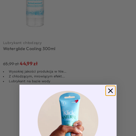
Lubrykant chłodzący
Waterglide Cooling 300ml
44,99
zł
65,99
zł
Wysokiej jakości produkcja w Niemczech
Z chłodzącym, mrowiącym efektem
Lubrykant na bazie wody
Pokaż więcej produktów
1
Wyświetlanie jednego wyniku