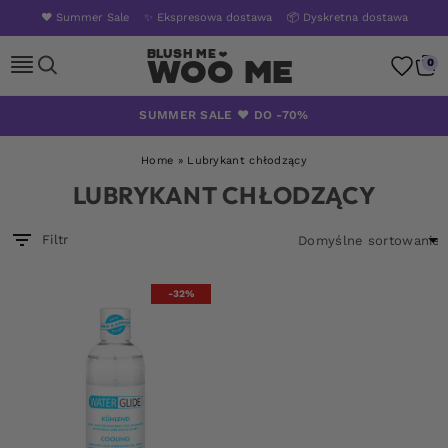
❤️ Summer Sale
✨ Ekspresowa dostawa
📦 Dyskretna dostawa
Woo Me
0
Skip
SUMMER SALE ❤️ DO -70%
to
content
Home
»
Lubrykant chłodzący
LUBRYKANT CHŁODZĄCY
Filtr
-32%