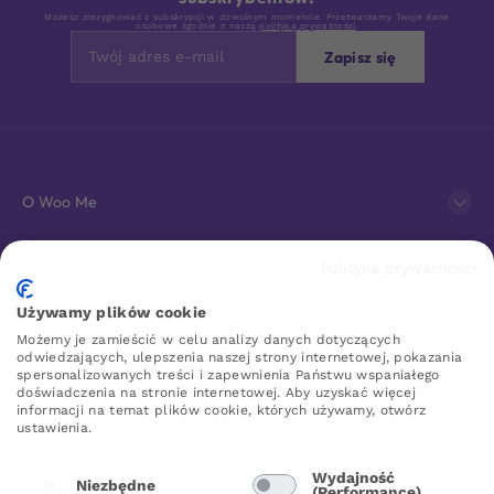
Możesz zrezygnować z subskrypcji w dowolnym momencie. Przetwarzamy Twoje dane
osobowe zgodnie z naszą
polityką prywatności
.
Zapisz się
O Woo Me
Obsługa klienta
Polityka prywatności
Używamy plików cookie
Sklep erotyczny online
Możemy je zamieścić w celu analizy danych dotyczących
odwiedzających, ulepszenia naszej strony internetowej, pokazania
spersonalizowanych treści i zapewnienia Państwu wspaniałego
doświadczenia na stronie internetowej. Aby uzyskać więcej
WOO ME
informacji na temat plików cookie, których używamy, otwórz
ustawienia.
Wydajność
Niezbędne
(Performance)