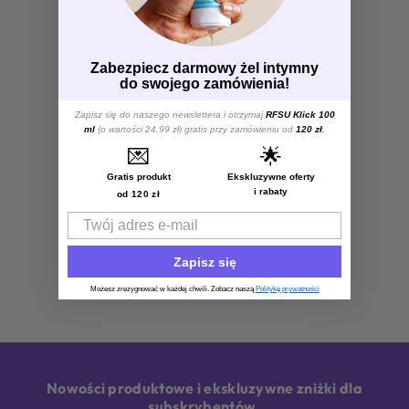
Zabezpiecz darmowy żel intymny
do swojego zamówienia!
Zapisz się do naszego newslettera i otrzymaj
RFSU Klick 100
ml
(o wartości 24,99 zł) gratis przy zamówieniu od
120 zł
.
💌
🌟
Gratis produkt
Ekskluzywne oferty
i rabaty
od 120 zł
Email
Zapisz się
Możesz zrezygnować w każdej chwili. Zobacz naszą
Politykę prywatności
Nowości produktowe i ekskluzywne zniżki dla
subskrybentów.