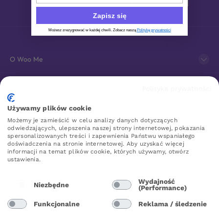
Zapisz się
Możesz zrezygnować w każdej chwili. Zobacz naszą
Politykę prywatności
O Woo Me
Obsługa klienta
Polityka prywatności
Używamy plików cookie
Sklep erotyczny online
Możemy je zamieścić w celu analizy danych dotyczących
odwiedzających, ulepszenia naszej strony internetowej, pokazania
spersonalizowanych treści i zapewnienia Państwu wspaniałego
doświadczenia na stronie internetowej. Aby uzyskać więcej
WOO ME
informacji na temat plików cookie, których używamy, otwórz
ustawienia.
Wydajność
Niezbędne
(Performance)
Poland
Funkcjonalne
Reklama / śledzenie