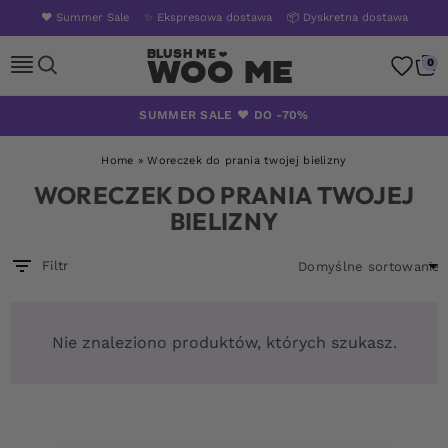
❤️ Summer Sale
✨ Ekspresowa dostawa
📦 Dyskretna dostawa
Woo Me
0
Skip
SUMMER SALE ❤️ DO -70%
to
content
Home
»
Woreczek do prania twojej bielizny
WORECZEK DO PRANIA TWOJEJ
BIELIZNY
Filtr
Nie znaleziono produktów, których szukasz.