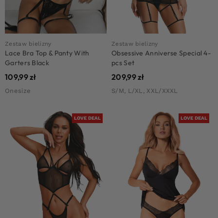
Zestaw bielizny
Zestaw bielizny
Lace Bra Top & Panty With
Obsessive Anniverse Special 4-
Garters Black
pcs Set
109,99
zł
209,99
zł
Onesize
S/M, L/XL, XXL/XXXL
LOVE DEAL
LOVE DEAL