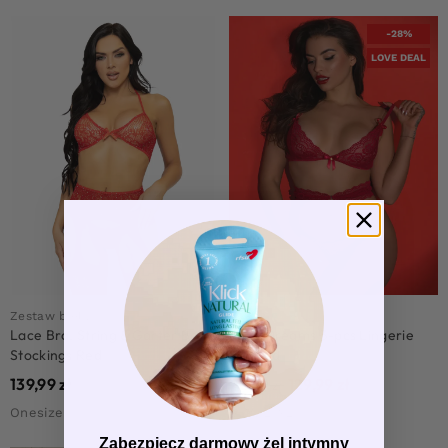
-28%
LOVE DEAL
Zestaw bielizny
Zestaw bielizny
Lace Bra, String & Garter Belt
Lace Dreams 3-pcs Lingerie
Stockings Red
Set Red
139,99
zł
129,99
zł
179,99
zł
Onesize
S/M, L/XL
Zabezpiecz darmowy żel intymny