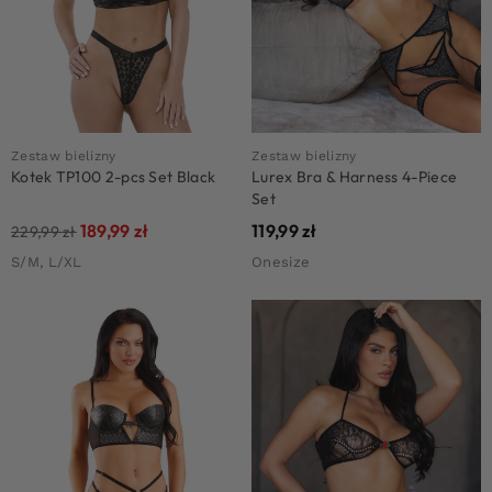
Zestaw bielizny
Zestaw bielizny
Kotek TP100 2-pcs Set Black
Lurex Bra & Harness 4-Piece
Set
189,99
zł
119,99
zł
229,99
zł
S/M, L/XL
Onesize