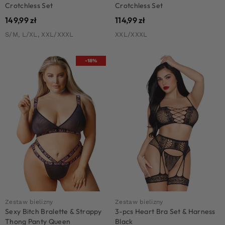
Crotchless Set
Crotchless Set
149,99
zł
114,99
zł
S/M, L/XL, XXL/XXXL
XXL/XXXL
-18%
Zestaw bielizny
Zestaw bielizny
Sexy Bitch Bralette & Strappy
3-pcs Heart Bra Set & Harness
Thong Panty Queen
Black