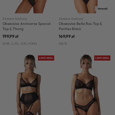
Nowość
Zestaw bielizny
Zestaw bielizny
Obsessive Anniverse Special
Obsessive Bella Rou Top &
Top & Thong
Panties Black
199,99
zł
169,99
zł
S/M, L/XL, XXL/XXXL
XS/S
LOVE DEAL
LOVE DEAL