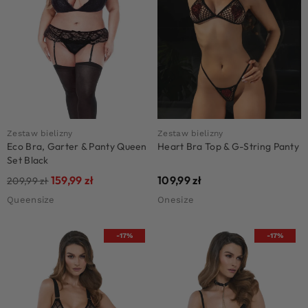
Zestaw bielizny
Zestaw bielizny
Eco Bra, Garter & Panty Queen
Heart Bra Top & G-String Panty
Set Black
159,99
zł
109,99
zł
209,99
zł
Queensize
Onesize
-17%
-17%