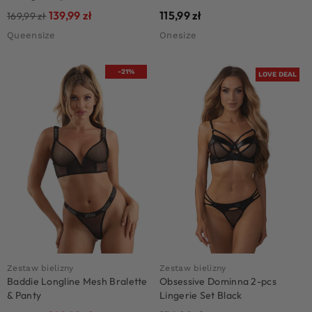
139,99
zł
115,99
zł
169,99
zł
Queensize
Onesize
-21%
LOVE DEAL
Zestaw bielizny
Zestaw bielizny
Baddie Longline Mesh Bralette
Obsessive Dominna 2-pcs
& Panty
Lingerie Set Black