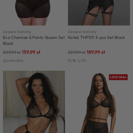
Zestaw bielizny
Zestaw bielizny
Eco Chemise & Panty Queen Set
Kotek THP101 3-pcs Set Black
Black
159,99
zł
189,99
zł
209,99
zł
229,99
zł
Queensize
S/M, L/XL
LOVE DEAL