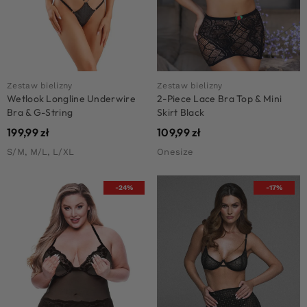
Zestaw bielizny
Zestaw bielizny
Wetlook Longline Underwire
2-Piece Lace Bra Top & Mini
Bra & G-String
Skirt Black
199,99
zł
109,99
zł
S/M, M/L, L/XL
Onesize
-24%
-17%