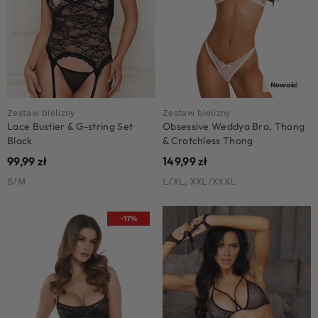
Nowość
Zestaw bielizny
Zestaw bielizny
Lace Bustier & G-string Set
Obsessive Weddya Bra, Thong
Black
& Crotchless Thong
99,99
zł
149,99
zł
S/M
L/XL, XXL/XXXL
-17%