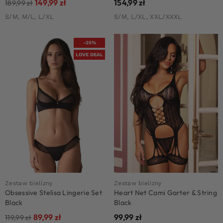
149,99
zł
154,99
zł
189,99
zł
S/M, M/L, L/XL
S/M, L/XL, XXL/XXXL
-25%
LOVE DEAL
Zestaw bielizny
Zestaw bielizny
Obsessive Stelisa Lingerie Set
Heart Net Cami Garter & String
Black
Black
89,99
zł
99,99
zł
119,99
zł