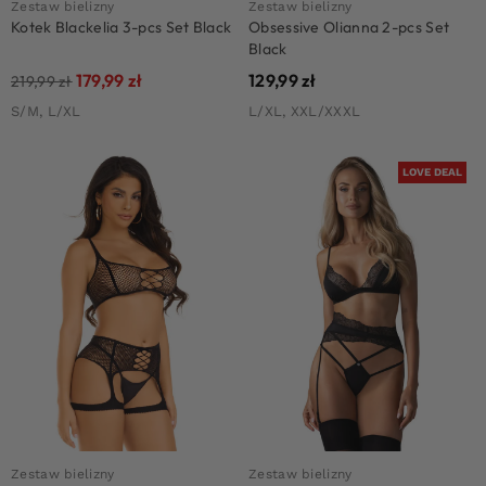
Zestaw bielizny
Zestaw bielizny
Kotek Blackelia 3-pcs Set Black
Obsessive Olianna 2-pcs Set
Black
179,99
zł
129,99
zł
219,99
zł
S/M, L/XL
L/XL, XXL/XXXL
LOVE DEAL
Zestaw bielizny
Zestaw bielizny