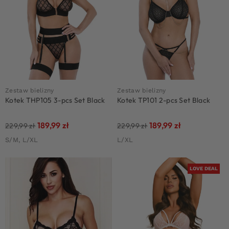
Zestaw bielizny
Zestaw bielizny
Kotek THP105 3-pcs Set Black
Kotek TP101 2-pcs Set Black
189,99
zł
189,99
zł
229,99
zł
229,99
zł
S/M, L/XL
L/XL
LOVE DEAL