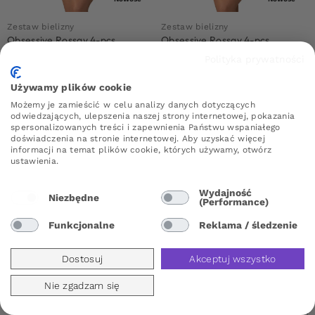
Zestaw bielizny
Zestaw bielizny
Obsessive Rossay 4-pcs
Obsessive Rossay 4-pcs
Crotchless Set Black
Crotchless Set Red
Polityka prywatności
179,99
zł
179,99
zł
Używamy plików cookie
L/XL, XXL/XXXL
S/M, L/XL, XXL/XXXL
Możemy je zamieścić w celu analizy danych dotyczących
odwiedzających, ulepszenia naszej strony internetowej, pokazania
spersonalizowanych treści i zapewnienia Państwu wspaniałego
LOVE DEAL
doświadczenia na stronie internetowej. Aby uzyskać więcej
informacji na temat plików cookie, których używamy, otwórz
ustawienia.
Wydajność
Niezbędne
(Performance)
Funkcjonalne
Reklama / śledzenie
Dostosuj
Akceptuj wszystko
Nie zgadzam się
Nowość