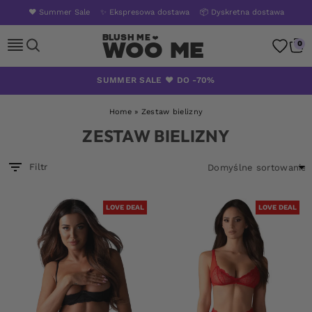
❤️ Summer Sale
✨ Ekspresowa dostawa
📦 Dyskretna dostawa
Woo Me
0
Skip
SUMMER SALE ❤️ DO -70%
to
content
Home
»
Zestaw bielizny
ZESTAW BIELIZNY
Filtr
LOVE DEAL
LOVE DEAL