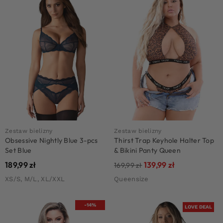
Zestaw bielizny
Zestaw bielizny
Obsessive Nightly Blue 3-pcs
Thirst Trap Keyhole Halter Top
Set Blue
& Bikini Panty Queen
189,99
zł
139,99
zł
169,99
zł
XS/S, M/L, XL/XXL
Queensize
-14%
LOVE DEAL