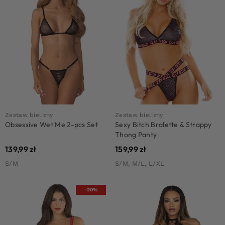
Zestaw bielizny
Zestaw bielizny
Obsessive Wet Me 2-pcs Set
Sexy Bitch Bralette & Strappy
Thong Panty
139,99
zł
159,99
zł
S/M
S/M, M/L, L/XL
-20%