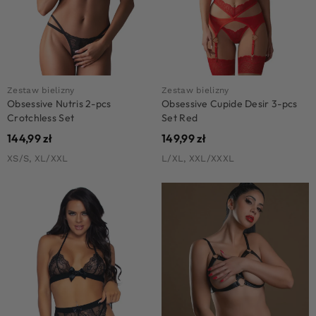
Zestaw bielizny
Zestaw bielizny
Obsessive Nutris 2-pcs
Obsessive Cupide Desir 3-pcs
Crotchless Set
Set Red
144,99
zł
149,99
zł
XS/S, XL/XXL
L/XL, XXL/XXXL