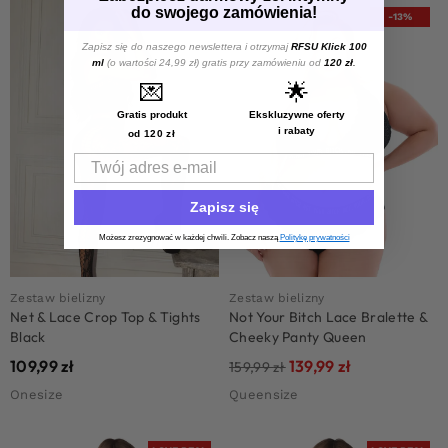
do swojego zamówienia!
-13%
Zapisz się do naszego newslettera i otrzymaj
RFSU Klick 100
ml
(o wartości 24,99 zł) gratis przy zamówieniu od
120 zł
.
💌
🌟
Gratis produkt
Ekskluzywne oferty
i rabaty
od 120 zł
Email
Zapisz się
Możesz zrezygnować w każdej chwili. Zobacz naszą
Politykę prywatności
Zestaw bielizny
Zestaw bielizny
Net & Lace Crop Top & Tights
Not Your Bitch Lace Bralette &
Black
Cheeky Panty Queen
109,99
zł
139,99
zł
159,99
zł
Onesize
Queensize