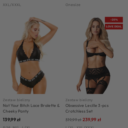
XXL/XXXL
Onesize
-25%
LOVE DEAL
Zestaw bielizny
Zestaw bielizny
Not Your Bitch Lace Bralette &
Obsessive Lecille 3-pcs
Cheeky Panty
Crotchless Set
139,99
zł
239,99
zł
319,99
zł
S/M, M/L, L/XL
L/XL, XXL/XXXL