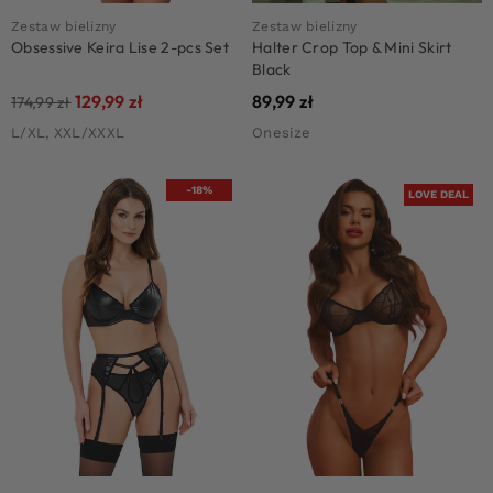
Zestaw bielizny
Zestaw bielizny
Obsessive Keira Lise 2-pcs Set
Halter Crop Top & Mini Skirt
Black
129,99
zł
89,99
zł
174,99
zł
L/XL, XXL/XXXL
Onesize
-18%
LOVE DEAL