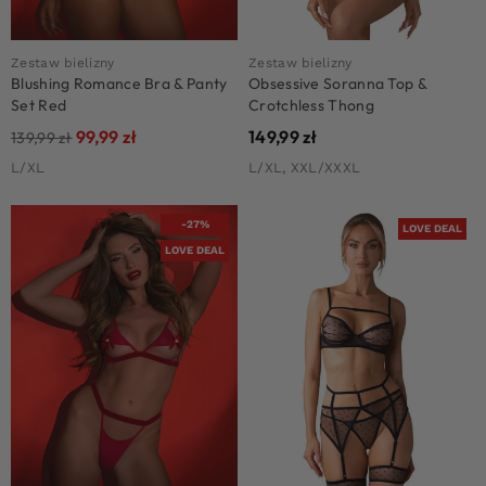
Zestaw bielizny
Zestaw bielizny
Blushing Romance Bra & Panty
Obsessive Soranna Top &
Set Red
Crotchless Thong
99,99
zł
149,99
zł
139,99
zł
L/XL
L/XL, XXL/XXXL
-27%
LOVE DEAL
LOVE DEAL