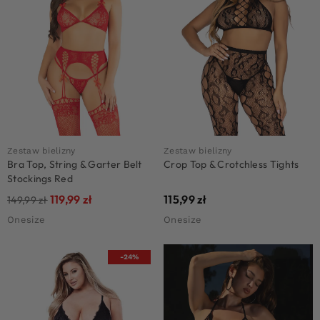
Zestaw bielizny
Zestaw bielizny
Bra Top, String & Garter Belt
Crop Top & Crotchless Tights
Stockings Red
119,99
zł
115,99
zł
149,99
zł
Onesize
Onesize
-24%