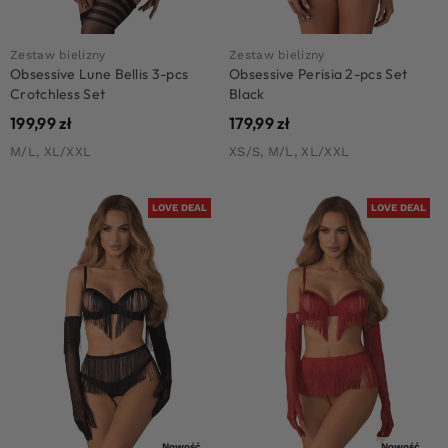
Zestaw bielizny
Zestaw bielizny
Obsessive Lune Bellis 3-pcs
Obsessive Perisia 2-pcs Set
Crotchless Set
Black
199,99
zł
179,99
zł
M/L, XL/XXL
XS/S, M/L, XL/XXL
LOVE DEAL
LOVE DEAL
Nowość
Nowość