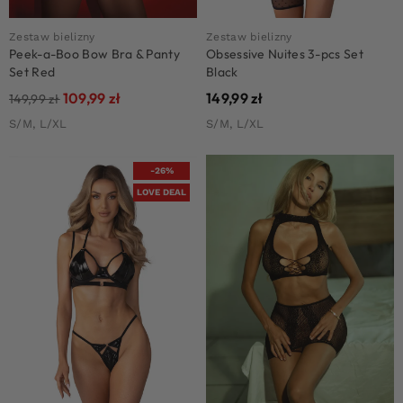
Zestaw bielizny
Zestaw bielizny
Peek-a-Boo Bow Bra & Panty
Obsessive Nuites 3-pcs Set
Set Red
Black
109,99
zł
149,99
zł
149,99
zł
S/M, L/XL
S/M, L/XL
-26%
LOVE DEAL