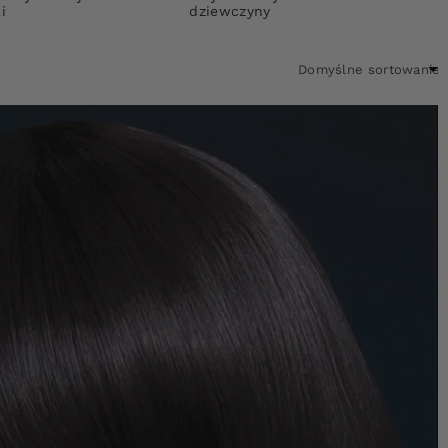
i
dziewczyny