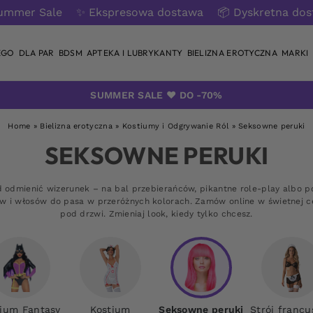
ummer Sale
✨ Ekspresowa dostawa
📦 Dyskretna do
EGO
DLA PAR
BDSM
APTEKA I LUBRYKANTY
BIELIZNA EROTYCZNA
MARKI
SUMMER SALE ❤️ DO -70%
Home
»
Bielizna erotyczna
»
Kostiumy i Odgrywanie Ról
»
Seksowne peruki
SEKSOWNE PERUKI
 odmienić wizerunek – na bal przebierańców, pikantne role-play albo p
ów i włosów do pasa w przeróżnych kolorach. Zamów online w świetnej c
pod drzwi. Zmieniaj look, kiedy tylko chcesz.
tium Fantasy
Kostium
Seksowne peruki
Strój francu