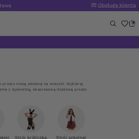
💌
Obsługa klienta
stawa
0
o prostu nową odsłonę na wieczór. Wybieraj
enie z dyskretną, ekspresową dostawą prosto
skiej
Strój króliczka
Strój szkolnej