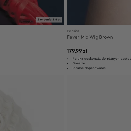
2 w cenie 319 zł
Peruka
Fever Mia Wig Brown
179,99
zł
Peruka doskonała do różnych zasto
Onesize
Idealne dopasowanie