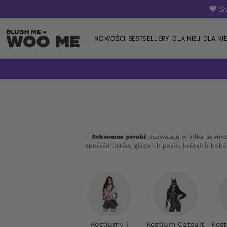
❤️ S
Woo Me
NOWOŚCI
BESTSELLERY
DLA NIEJ
DLA NI
Skip
to
content
Seksowne peruki
pozwalają w kilka sekund
spośród loków, gładkich pasm, krótkich bob
Kostiumy i
Kostium Catsuit
Kos