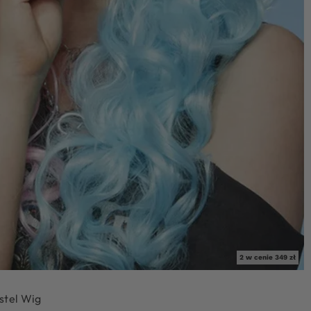
2 w cenie 349 zł
stel Wig