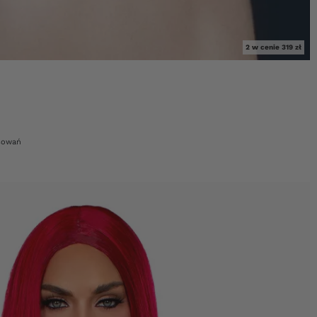
2 w cenie 319 zł
sowań