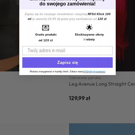
do swojego zamówienia!
Zapisz się do naszego newslettera i otrzymaj
RFSU Klick 100
ml
(o wartości 24,99 zł) gratis przy zamówieniu od
120 zł
.
💌
🌟
Gratis produkt
Ekskluzywne oferty
i rabaty
od 120 zł
Email
Zapisz się
2 w cenie 279 zł
Możesz zrezygnować w każdej chwili. Zobacz naszą
Politykę prywatności
Czerwona peruka
Leg Avenue Long Straight Ce
129,99
zł