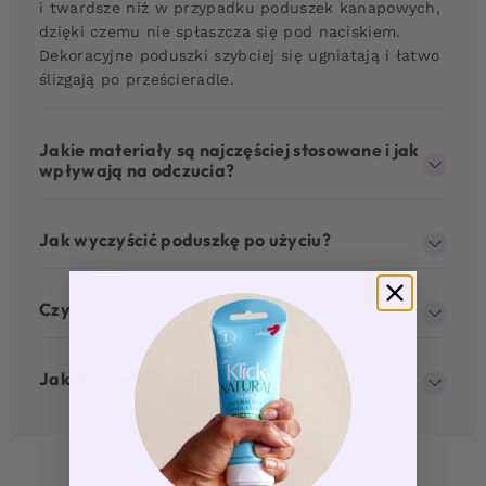
i twardsze niż w przypadku poduszek kanapowych,
dzięki czemu nie spłaszcza się pod naciskiem.
Dekoracyjne poduszki szybciej się ugniatają i łatwo
ślizgają po prześcieradle.
Jakie materiały są najczęściej stosowane i jak
wpływają na odczucia?
Jak wyczyścić poduszkę po użyciu?
Czy poduszka współpracuje z lubrykantem?
Jak dyskretna jest przesyłka?