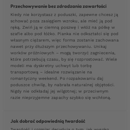
Przechowywanie bez zdradzania zawartości
Kiedy nie korzystasz z poduszki, zapewne chcesz ją
schować poza zasięgiem wzroku, ale mieć ją pod
ręką. Zwiń ją w ciemną poszwę i włóż na półkę w
szafie albo pod łóżko. Pianka nie odkształci się pod
własnym ciężarem, więc forma zostanie zachowana
nawet przy dłuższym przechowywaniu. Unikaj
worków próżniowych – mogą tworzyć zagniecenia,
które potrzebują czasu, by się rozprostować. Wiele
modeli ma dyskretny uchwyt lub torbę
transportową – idealne rozwiązanie na
romantyczny weekend. Po rozpakowaniu daj
poduszce chwilę, by nabrała naturalnej objętości.
Nigdy nie odkładaj jej wilgotnej; w przeciwnym
razie nieprzyjemne zapachy szybko się wchłoną.
Jak dobrać odpowiednią twardość
Twardość i rozmiar decydują o tym, jak wysoko