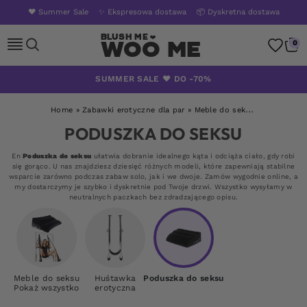
❤️ Summer Sale
✨ Ekspresowa dostawa
📦 Dyskretna dostawa
Woo Me
0
Skip
SUMMER SALE ❤️ DO -70%
to
content
Home
»
Zabawki erotyczne dla par
»
Meble do seksu
»
Poduszka 
PODUSZKA DO SEKSU
En
Poduszka do seksu
ułatwia dobranie idealnego kąta i odciąża ciało, gdy robi
się gorąco. U nas znajdziesz dziesięć różnych modeli, które zapewniają stabilne
wsparcie zarówno podczas zabaw solo, jak i we dwoje. Zamów wygodnie online, a
my dostarczymy je szybko i dyskretnie pod Twoje drzwi. Wszystko wysyłamy w
neutralnych paczkach bez zdradzającego opisu.
Meble do seksu
Huśtawka
Poduszka do seksu
Pokaż wszystko
erotyczna