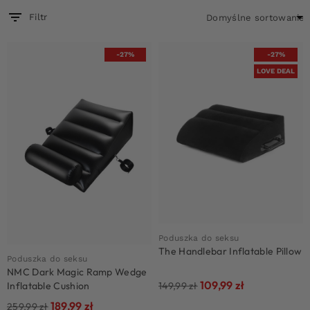
Filtr
-27%
-27%
LOVE DEAL
Poduszka do seksu
The Handlebar Inflatable Pillow
Poduszka do seksu
NMC Dark Magic Ramp Wedge
109,99
zł
149,99
zł
Inflatable Cushion
189,99
zł
259,99
zł