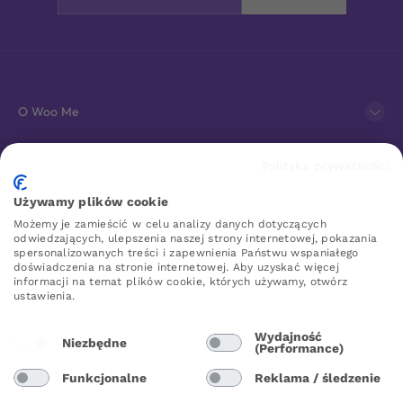
O Woo Me
Obsługa klienta
Polityka prywatności
Używamy plików cookie
Sklep erotyczny online
Możemy je zamieścić w celu analizy danych dotyczących
odwiedzających, ulepszenia naszej strony internetowej, pokazania
spersonalizowanych treści i zapewnienia Państwu wspaniałego
doświadczenia na stronie internetowej. Aby uzyskać więcej
WOO ME
informacji na temat plików cookie, których używamy, otwórz
ustawienia.
Wydajność
Niezbędne
(Performance)
Poland
Funkcjonalne
Reklama / śledzenie