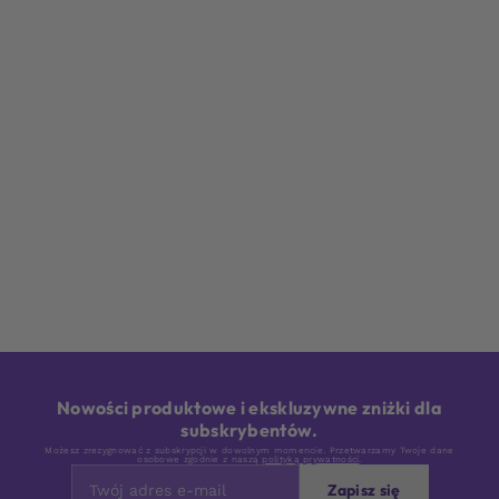
Nowości produktowe i ekskluzywne zniżki dla
subskrybentów.
Możesz zrezygnować z subskrypcji w dowolnym momencie. Przetwarzamy Twoje dane
osobowe zgodnie z naszą
polityką prywatności
.
Zapisz się