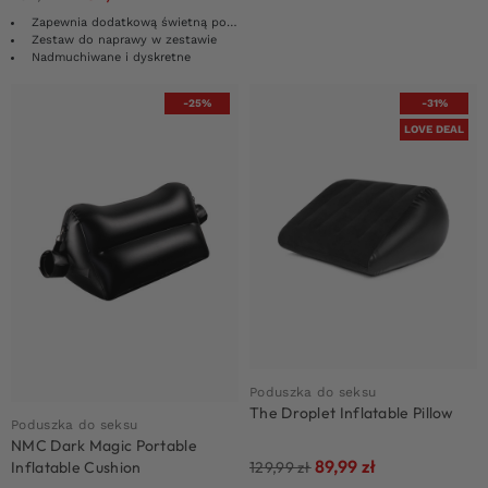
Zapewnia dodatkową świetną pozycję
Zestaw do naprawy w zestawie
Nadmuchiwane i dyskretne
-25%
-31%
LOVE DEAL
Poduszka do seksu
The Droplet Inflatable Pillow
Poduszka do seksu
NMC Dark Magic Portable
89,99
zł
129,99
zł
Inflatable Cushion