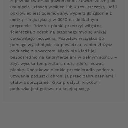
zapewnia świeżość powierzchni. Zawsze zacznij od
usunięcia luźnych włókien lub kurzu szczotką. Jeśli
pokrowiec jest zdejmowany, wypierz go zgodnie z
metką – najczęściej w 30°C na delikatnym
programie. Rdzeń z pianki przetrzyj wilgotną
ściereczką z odrobiną łagodnego mydła; unikaj
całkowitego moczenia. Pozostaw wszystko do
pełnego wyschnięcia na powietrzu, zanim złożysz
poduszkę z powrotem. Nigdy nie kładź jej
bezpośrednio na kaloryferze ani w pełnym słońcu –
zbyt wysoka temperatura może zdeformować
piankę. Dodatkowe cienkie prześcieradło podczas
używania poduszki chroni ją przed zabrudzeniami i
ułatwia sprzątanie. Kilka prostych kroków i
poduszka jest gotowa na kolejną sesję.