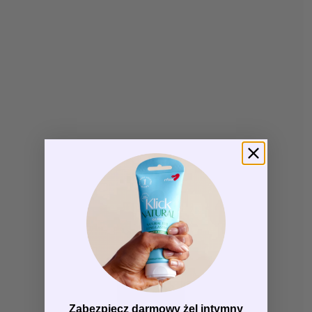
Zabezpiecz darmowy żel intymny