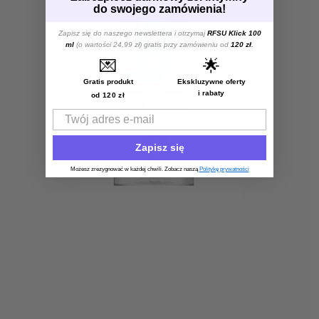
do swojego zamówienia!
Zapisz się do naszego newslettera i otrzymaj
RFSU Klick 100
ml
(o wartości 24,99 zł) gratis przy zamówieniu od
120 zł
.
💌
🌟
Gratis produkt
Ekskluzywne oferty
i rabaty
od 120 zł
Email
Zapisz się
Możesz zrezygnować w każdej chwili. Zobacz naszą
Politykę prywatności