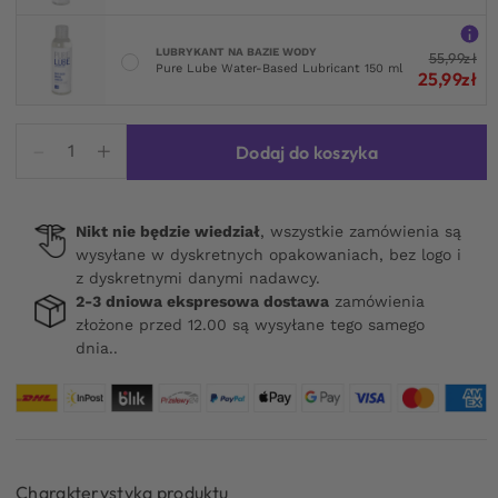
LUBRYKANT NA BAZIE WODY
55,99
zł
Pure Lube Water-Based Lubricant 150 ml
25,99
zł
ilość
Dodaj do koszyka
BOO
Enlargement
Cream
Nikt nie będzie wiedział
, wszystkie zamówienia są
Men
wysyłane w dyskretnych opakowaniach, bez logo i
50ml
z dyskretnymi danymi nadawcy.
2-3 dniowa ekspresowa dostawa
zamówienia
złożone przed 12.00 są wysyłane tego samego
dnia..
Charakterystyka produktu