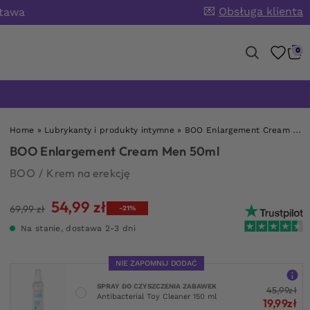
💌
Obsługa klienta
stawa
0
Home
»
Lubrykanty i produkty intymne
»
BOO Enlargement Cream Men 50ml
BOO Enlargement Cream Men 50ml
BOO
/
Krem na erekcję
54,99
zł
Pierwotna
Aktualna
69,99
zł
-21%
cena
cena
Na stanie, dostawa 2-3 dni
wynosiła:
wynosi:
69,99 zł.
54,99 zł.
NIE ZAPOMNIJ DODAĆ
SPRAY DO CZYSZCZENIA ZABAWEK
45,99
zł
Antibacterial Toy Cleaner 150 ml
19,99
zł