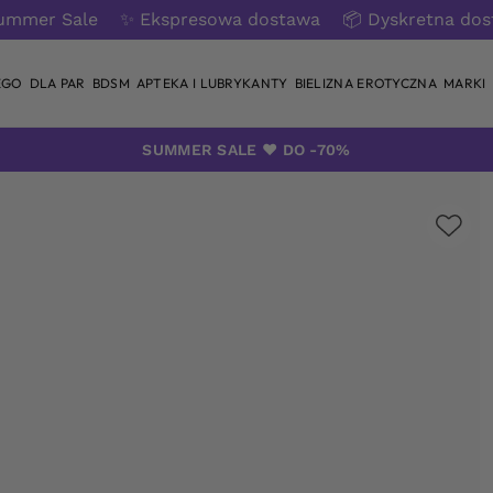
ummer Sale
✨ Ekspresowa dostawa
📦 Dyskretna do
EGO
DLA PAR
BDSM
APTEKA I LUBRYKANTY
BIELIZNA EROTYCZNA
MARKI
SUMMER SALE ❤️ DO -70%