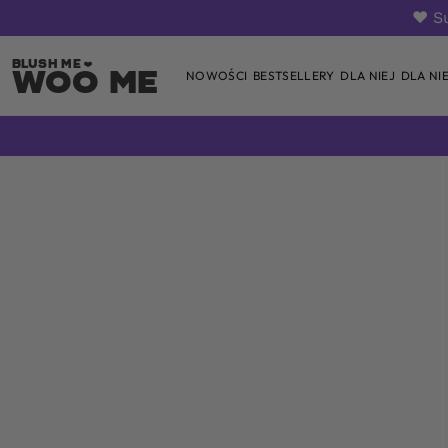
❤️ S
Woo Me
NOWOŚCI
BESTSELLERY
DLA NIEJ
DLA NI
Skip
to
content