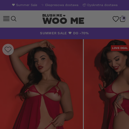
❤️ Summer Sale
✨ Ekspresowa dostawa
📦 Dyskretna dostawa
Woo Me
0
Skip
SUMMER SALE ❤️ DO -70%
to
content
LOVE DEAL