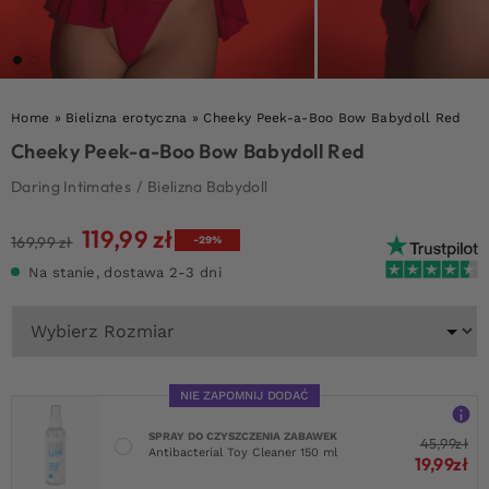
Home
»
Bielizna erotyczna
»
Cheeky Peek-a-Boo Bow Babydoll Red
Cheeky Peek-a-Boo Bow Babydoll Red
Daring Intimates
/
Bielizna Babydoll
119,99
zł
Pierwotna
Aktualna
169,99
zł
-29%
cena
cena
Na stanie, dostawa 2-3 dni
wynosiła:
wynosi:
169,99 zł.
119,99 zł.
NIE ZAPOMNIJ DODAĆ
SPRAY DO CZYSZCZENIA ZABAWEK
45,99
zł
Antibacterial Toy Cleaner 150 ml
19,99
zł