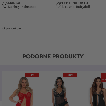
MARKA
TYP PRODUKTU
Daring Intimates
Bielizna Babydoll
O produkcie
PODOBNE PRODUKTY
-9%
-25%
LO