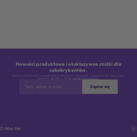
Nowości produktowe i ekskluzywne zniżki dla
subskrybentów.
Możesz zrezygnować z subskrypcji w dowolnym momencie. Przetwarzamy Twoje dane
osobowe zgodnie z naszą
polityką prywatności
.
Zapisz się
O Woo Me