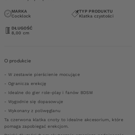
MARKA
TYP PRODUKTU
Cocklock
Klatka czystości
DŁUGOŚĆ
8,00 cm
O produkcie
- W zestawie pierścienie mocujące
- Ogranicza erekcję
- Idealne do gier role-play i fanów BDSM
- Wygodnie się dopasowuje
- Wykonany z poliwęglanu
Ta czerwona klatka cnoty to idealne akcesorium, które
pomaga zapobiegać erekcjom.