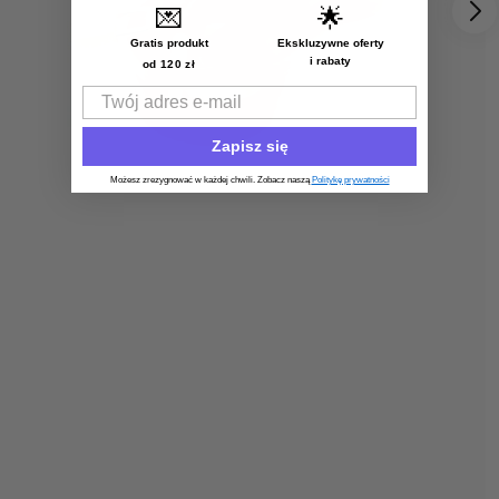
💌
🌟
Gratis produkt
Ekskluzywne oferty
i rabaty
od 120 zł
Email
Zapisz się
Możesz zrezygnować w każdej chwili. Zobacz naszą
Politykę prywatności