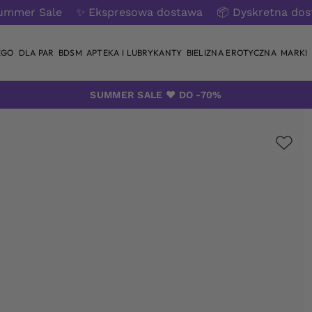
ummer Sale
✨ Ekspresowa dostawa
📦 Dyskretna do
EGO
DLA PAR
BDSM
APTEKA I LUBRYKANTY
BIELIZNA EROTYCZNA
MARKI
SUMMER SALE ❤️ DO -70%