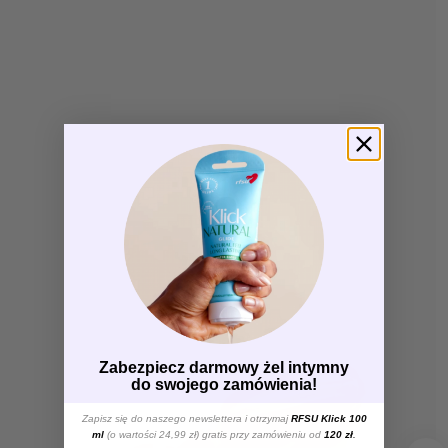
Zabezpiecz darmowy żel intymny
do swojego zamówienia!
Zapisz się do naszego newslettera i otrzymaj
RFSU Klick 100
ml
(o wartości 24,99 zł) gratis przy zamówieniu od
120 zł
.