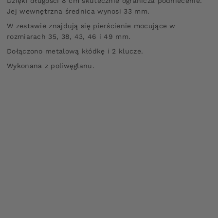
Dzięki długości 8 cm skutecznie ogranicza podniecenie.
Jej wewnętrzna średnica wynosi 33 mm.
W zestawie znajdują się pierścienie mocujące w
rozmiarach 35, 38, 43, 46 i 49 mm.
Dołączono metalową kłódkę i 2 klucze.
Wykonana z poliwęglanu.