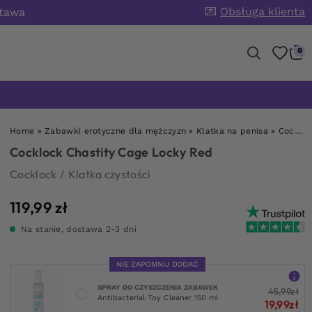
💌
Obsługa klienta
stawa
0
Home
»
Zabawki erotyczne dla mężczyzn
»
Klatka na penisa
»
Cocklock Chastity Cage Locky Red
Cocklock Chastity Cage Locky Red
Cocklock
/
Klatka czystości
119,99
zł
Na stanie, dostawa 2-3 dni
NIE ZAPOMNIJ DODAĆ
SPRAY DO CZYSZCZENIA ZABAWEK
45,99
zł
Antibacterial Toy Cleaner 150 ml
19,99
zł