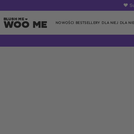
❤️ S
Woo Me
NOWOŚCI
BESTSELLERY
DLA NIEJ
DLA NI
Skip
to
content