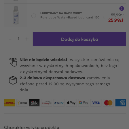
LUBRYKANT NA BAZIE WODY
55,99
zł
Pure Lube Water-Based Lubricant 150 ml
25,99
zł
ilość
Dodaj do koszyka
Cocklock
Chastity
Cage
Nikt nie będzie wiedział
, wszystkie zamówienia są
Locky
wysyłane w dyskretnych opakowaniach, bez logo i
Red
z dyskretnymi danymi nadawcy.
2-3 dniowa ekspresowa dostawa
zamówienia
złożone przed 12.00 są wysyłane tego samego
dnia..
Charakterystyka produktu