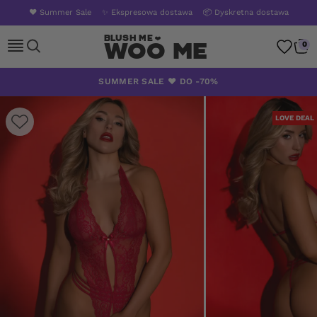
❤️ Summer Sale
✨ Ekspresowa dostawa
📦 Dyskretna dostawa
Woo Me
0
Skip
SUMMER SALE ❤️ DO -70%
to
content
LOVE DEAL