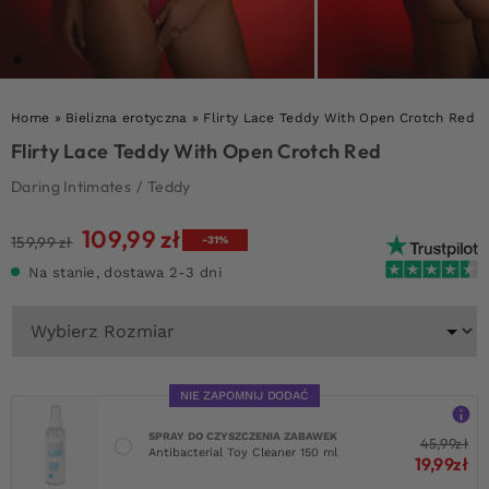
Home
»
Bielizna erotyczna
»
Flirty Lace Teddy With Open Crotch Red
Flirty Lace Teddy With Open Crotch Red
Daring Intimates
/
Teddy
109,99
zł
Pierwotna
Aktualna
159,99
zł
-31%
cena
cena
Na stanie, dostawa 2-3 dni
wynosiła:
wynosi:
159,99 zł.
109,99 zł.
NIE ZAPOMNIJ DODAĆ
SPRAY DO CZYSZCZENIA ZABAWEK
45,99
zł
Antibacterial Toy Cleaner 150 ml
19,99
zł