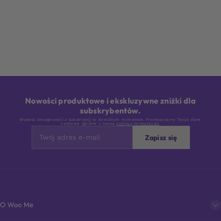
Nowości produktowe i ekskluzywne zniżki dla
subskrybentów.
Możesz zrezygnować z subskrypcji w dowolnym momencie. Przetwarzamy Twoje dane
osobowe zgodnie z naszą
polityką prywatności
.
Zapisz się
O Woo Me