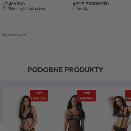
MARKA
TYP PRODUKTU
Daring Intimates
Teddy
O produkcie
PODOBNE PRODUKTY
-38%
-30%
LOVE DEAL
LOVE DEAL
LO