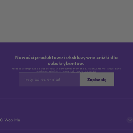
Nowości produktowe i ekskluzywne zniżki dla
subskrybentów.
Możesz zrezygnować z subskrypcji w dowolnym momencie. Przetwarzamy Twoje dane
osobowe zgodnie z naszą
polityką prywatności
.
Zapisz się
O Woo Me