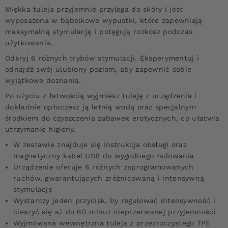
Miękka tuleja przyjemnie przylega do skóry i jest
wyposażona w bąbelkowe wypustki, które zapewniają
maksymalną stymulację i potęgują rozkosz podczas
użytkowania.
Odkryj 6 różnych trybów stymulacji. Eksperymentuj i
odnajdź swój ulubiony poziom, aby zapewnić sobie
wyjątkowe doznania.
Po użyciu z łatwością wyjmiesz tuleję z urządzenia i
dokładnie opłuczesz ją letnią wodą oraz specjalnym
środkiem do czyszczenia zabawek erotycznych, co ułatwia
utrzymanie higieny.
W zestawie znajduje się instrukcja obsługi oraz
magnetyczny kabel USB do wygodnego ładowania
Urządzenie oferuje 6 różnych zaprogramowanych
ruchów, gwarantujących zróżnicowaną i intensywną
stymulację
Wystarczy jeden przycisk, by regulować intensywność i
cieszyć się aż do 60 minut nieprzerwanej przyjemności
Wyjmowana wewnętrzna tuleja z przezroczystego TPE