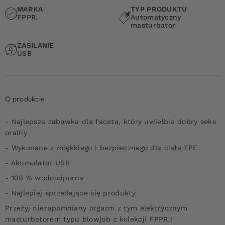
MARKA
TYP PRODUKTU
FPPR.
Automatyczny
masturbator
ZASILANIE
USB
O produkcie
- Najlepsza zabawka dla faceta, który uwielbia dobry seks
oralny
- Wykonane z miękkiego i bezpiecznego dla ciała TPE
- Akumulator USB
- 100 % wodoodporna
- Najlepiej sprzedające się produkty
Przeżyj niezapomniany orgazm z tym elektrycznym
masturbatorem typu blowjob z kolekcji FPPR.!