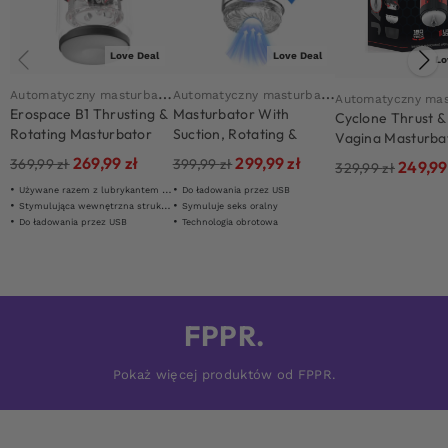
Love Deal
Love Deal
Lo
A
utomatyczny masturbator
A
utomatyczny masturbator
Erospace B1 Thrusting &
Masturbator With
Cyclone Thrust &
Rotating Masturbator
Suction, Rotating &
Vagina Masturba
Thrusting Motion
269,99
zł
299,99
zł
369,99
zł
399,99
zł
249,9
329,99
zł
Używane razem z lubrykantem na bazie wody
Do ładowania przez USB
Stymulująca wewnętrzna struktura
Symuluje seks oralny
Do ładowania przez USB
Technologia obrotowa
FPPR.
Pokaż więcej produktów od FPPR.