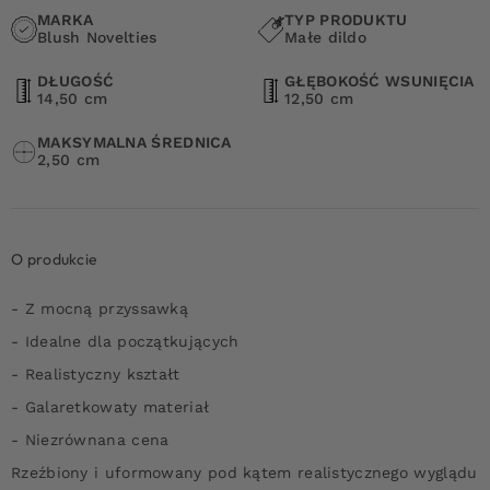
MARKA
TYP PRODUKTU
Blush Novelties
Małe dildo
DŁUGOŚĆ
GŁĘBOKOŚĆ WSUNIĘCIA
14,50 cm
12,50 cm
MAKSYMALNA ŚREDNICA
2,50 cm
O produkcie
- Z mocną przyssawką
- Idealne dla początkujących
- Realistyczny kształt
- Galaretkowaty materiał
- Niezrównana cena
Rzeźbiony i uformowany pod kątem realistycznego wyglądu