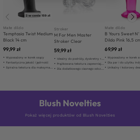
2 w cenie 159 zł
Małe dildo
Małe dildo
Stroker
Temptasia Twist Medium
B Yours Sweet N’
M For Men Master
Black 14 cm
Dildo Pink 16,5 c
Stroker Clear
99,99
zł
69,99
zł
59,99
zł
Wyposażony w korek ssący
Wyposażony w korek s
Idealny do podróży, dyskretny rozmiar
Fantastyczna jakość i jędrność
Dla par i do użytku indy
Prążkowana tekstura zapewniająca maksymalne wrażenia
Spiralna tekstura dla maksymalnej stymulacji
Unikalny i kolorowy de
Dla dodatkowego ciasnego odczucia
Blush Novelties
Pokaż więcej produktów od Blush Novelties