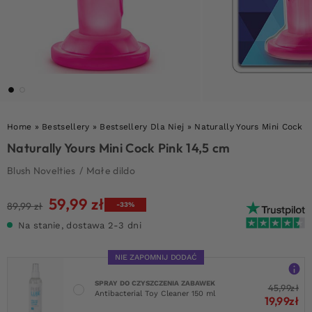
Home
»
Bestsellery
»
Bestsellery Dla Niej
»
Naturally Yours Mini Cock P
Naturally Yours Mini Cock Pink 14,5 cm
Blush Novelties
/
Małe dildo
59,99
zł
Pierwotna
Aktualna
89,99
zł
-33%
cena
cena
Na stanie, dostawa 2-3 dni
wynosiła:
wynosi:
89,99 zł.
59,99 zł.
NIE ZAPOMNIJ DODAĆ
SPRAY DO CZYSZCZENIA ZABAWEK
45,99
zł
Antibacterial Toy Cleaner 150 ml
19,99
zł