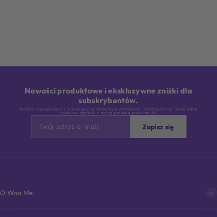
Nowości produktowe i ekskluzywne zniżki dla
subskrybentów.
Możesz zrezygnować z subskrypcji w dowolnym momencie. Przetwarzamy Twoje dane
osobowe zgodnie z naszą
polityką prywatności
.
Zapisz się
O Woo Me