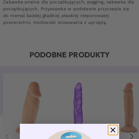
Zabawka analna dla początkujących, pegging, zabawka dla
początkujących. Przyssawka w podstawie przyczepia się
do niemal każdej gładkiej płaskiej nieporowatej
powierzchni, możliwość stosowania z uprzężą.
PODOBNE PRODUKTY