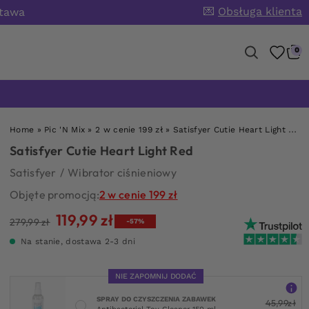
💌
Obsługa klienta
stawa
0
Home
»
Pic 'N Mix
»
2 w cenie 199 zł
»
Satisfyer Cutie Heart Light Red
Satisfyer Cutie Heart Light Red
Satisfyer
/
Wibrator ciśnieniowy
Objęte promocją:
2 w cenie 199 zł
119,99
zł
Pierwotna
Aktualna
279,99
zł
-57%
cena
cena
Na stanie, dostawa 2-3 dni
wynosiła:
wynosi:
279,99 zł.
119,99 zł.
NIE ZAPOMNIJ DODAĆ
SPRAY DO CZYSZCZENIA ZABAWEK
45,99
zł