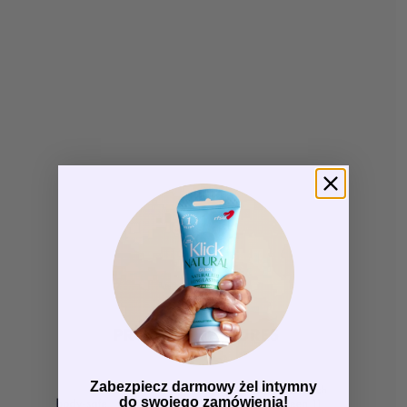
Zabezpiecz darmowy żel intymny
do swojego zamówienia!