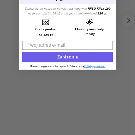
Zapisz się do naszego newslettera i otrzymaj
RFSU Klick 100
ml
(o wartości 24,99 zł) gratis przy zamówieniu od
120 zł
.
💌
🌟
Gratis produkt
Ekskluzywne oferty
i rabaty
od 120 zł
Email
Zapisz się
Możesz zrezygnować w każdej chwili. Zobacz naszą
Politykę prywatności