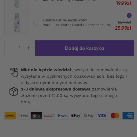
Antibacterial Toy Cleaner 150 ml
19,99
zł
LUBRYKANT NA BAZIE WODY
55,99
zł
Pure Lube Water-Based Lubricant 150 ml
25,99
zł
ilość
Dodaj do koszyka
Satisfyer
Cutie
Heart
Nikt nie będzie wiedział
, wszystkie zamówienia są
Light
wysyłane w dyskretnych opakowaniach, bez logo i
Red
z dyskretnymi danymi nadawcy.
2-3 dniowa ekspresowa dostawa
zamówienia
złożone przed 12.00 są wysyłane tego samego
dnia..