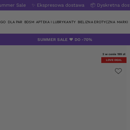
ummer Sale
✨ Ekspresowa dostawa
📦 Dyskretna do
EGO
DLA PAR
BDSM
APTEKA I LUBRYKANTY
BIELIZNA EROTYCZNA
MARKI
SUMMER SALE ❤️ DO -70%
2 w cenie 199 zł
LOVE DEAL