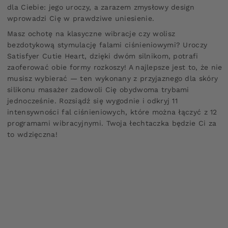
dla Ciebie: jego uroczy, a zarazem zmysłowy design
wprowadzi Cię w prawdziwe uniesienie.
Masz ochotę na klasyczne wibracje czy wolisz
bezdotykową stymulację falami ciśnieniowymi? Uroczy
Satisfyer Cutie Heart, dzięki dwóm silnikom, potrafi
zaoferować obie formy rozkoszy! A najlepsze jest to, że nie
musisz wybierać — ten wykonany z przyjaznego dla skóry
silikonu masażer zadowoli Cię obydwoma trybami
jednocześnie. Rozsiądź się wygodnie i odkryj 11
intensywności fal ciśnieniowych, które można łączyć z 12
programami wibracyjnymi. Twoja łechtaczka będzie Ci za
to wdzięczna!