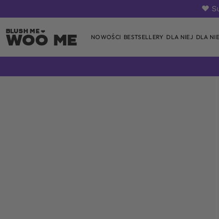
❤️ S
Woo Me
NOWOŚCI
BESTSELLERY
DLA NIEJ
DLA NI
Skip
to
content