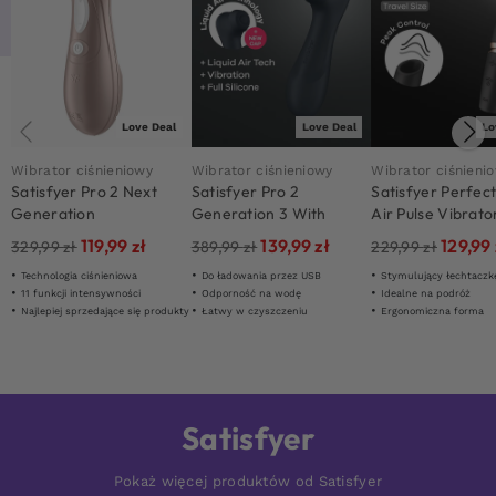
Love Deal
Love Deal
Lo
Wibrator ciśnieniowy
Wibrator ciśnieniowy
Wibrator ciśnieni
Satisfyer Pro 2 Next
Satisfyer Pro 2
Satisfyer Perfect
Generation
Generation 3 With
Air Pulse Vibrato
Liquid Air Black
119,99
zł
139,99
zł
129,99
329,99
zł
389,99
zł
229,99
zł
Technologia ciśnieniowa
Do ładowania przez USB
Stymulujący łechtaczk
11 funkcji intensywności
Odporność na wodę
Idealne na podróż
Najlepiej sprzedające się produkty
Łatwy w czyszczeniu
Ergonomiczna forma
Satisfyer
Pokaż więcej produktów od Satisfyer