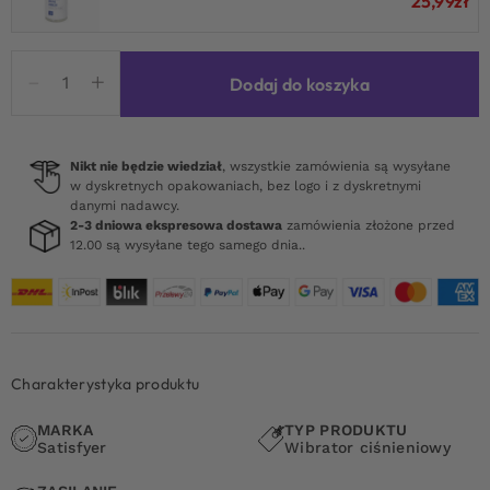
25,99
zł
ilość
Dodaj do koszyka
Satisfyer
Dreamy
Sheep
Nikt nie będzie wiedział
, wszystkie zamówienia są wysyłane
w dyskretnych opakowaniach, bez logo i z dyskretnymi
danymi nadawcy.
2-3 dniowa ekspresowa dostawa
zamówienia złożone przed
12.00 są wysyłane tego samego dnia..
Charakterystyka produktu
MARKA
TYP PRODUKTU
Satisfyer
Wibrator ciśnieniowy