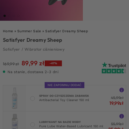
Home
»
Summer Sale
»
Satisfyer Dreamy Sheep
Satisfyer Dreamy Sheep
Satisfyer
/
Wibrator ciśnieniowy
89,99
zł
Pierwotna
Aktualna
169,99
zł
-47%
cena
cena
Na stanie, dostawa 2-3 dni
wynosiła:
wynosi:
169,99 zł.
89,99 zł.
NIE ZAPOMNIJ DODAĆ
SPRAY DO CZYSZCZENIA ZABAWEK
45,99
zł
Antibacterial Toy Cleaner 150 ml
19,99
zł
LUBRYKANT NA BAZIE WODY
55,99
zł
Pure Lube Water-Based Lubricant 150 ml