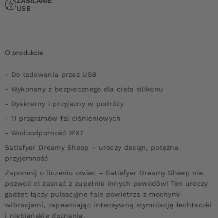
ZASILANIE
USB
O produkcie
- Do ładowania przez USB
- Wykonany z bezpiecznego dla ciała silikonu
- Dyskretny i przyjazny w podróży
- 11 programów fal ciśnieniowych
- Wodoodporność IPX7
Satisfyer Dreamy Sheep – uroczy design, potężna
przyjemność
Zapomnij o liczeniu owiec – Satisfyer Dreamy Sheep nie
pozwoli ci zasnąć z zupełnie innych powodów! Ten uroczy
gadżet łączy pulsacyjne fale powietrza z mocnymi
wibracjami, zapewniając intensywną stymulację łechtaczki
i niebiańskie doznania.