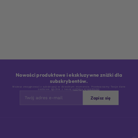
Nowości produktowe i ekskluzywne zniżki dla
subskrybentów.
Możesz zrezygnować z subskrypcji w dowolnym momencie. Przetwarzamy Twoje dane
osobowe zgodnie z naszą
polityką prywatności
.
Zapisz się