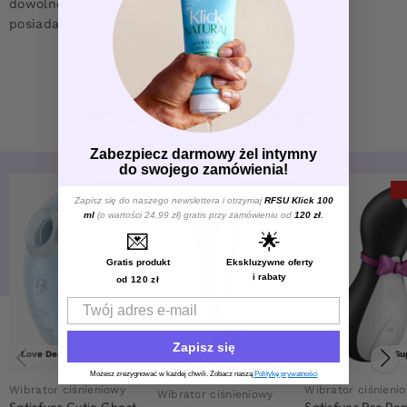
dowolnego standardowego kabla USB-C, który już
posiadasz.
PODOBNE PRODUKTY
Zabezpiecz darmowy żel intymny
do swojego zamówienia!
-50%
-48%
Zapisz się do naszego newslettera i otrzymaj
RFSU Klick 100
LOVE DEAL
LOVE DEAL
ml
(o wartości 24,99 zł) gratis przy zamówieniu od
120 zł
.
💌
🌟
Gratis produkt
Ekskluzywne oferty
i rabaty
od 120 zł
Email
Zapisz się
Love Deal
2 w cenie 159 zł
Su
Love Deal
Supercena
Możesz zrezygnować w każdej chwili. Zobacz naszą
Politykę prywatności
Wibrator ciśnieniowy
Wibrator ciśnieni
Wibrator ciśnieniowy