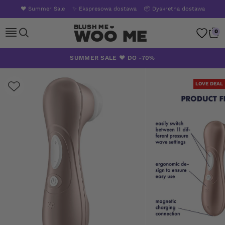
❤️ Summer Sale
✨ Ekspresowa dostawa
📦 Dyskretna dostawa
Woo Me
0
Skip
SUMMER SALE ❤️ DO -70%
to
content
LOVE DEAL