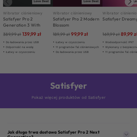
Love Deal
Love Deal
Lo
Wibrator ciśnieniowy
Wibrator ciśnieniowy
Wibrator ciśnieni
Satisfyer Pro 2
Satisfyer Pro 2 Modern
Satisfyer Dream
Generation 3 With
Blossom
Liquid Air Black
139,99
zł
99,99
zł
89,99
z
389,99
zł
189,99
zł
169,99
zł
Do ładowania przez USB
Łatwy w czyszczeniu
Wodoodporność IPX7
Odporność na wodę
11 programów fal ciśnieniowych
Wykonany z bezpiecznego dla ci
Łatwy w czyszczeniu
Do ładowania przez USB
11 programów fal ciśn
Satisfyer
Pokaż więcej produktów od Satisfyer
Jak długo trwa dostawa Satisfyer Pro 2 Next
Generation?