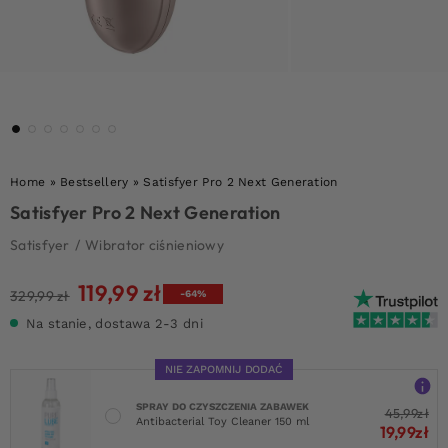
Home
»
Bestsellery
»
Satisfyer Pro 2 Next Generation
Satisfyer Pro 2 Next Generation
Satisfyer
/
Wibrator ciśnieniowy
119,99
zł
Pierwotna
Aktualna
329,99
zł
-64%
cena
cena
Na stanie, dostawa 2-3 dni
wynosiła:
wynosi:
329,99 zł.
119,99 zł.
NIE ZAPOMNIJ DODAĆ
SPRAY DO CZYSZCZENIA ZABAWEK
45,99
zł
Antibacterial Toy Cleaner 150 ml
19,99
zł