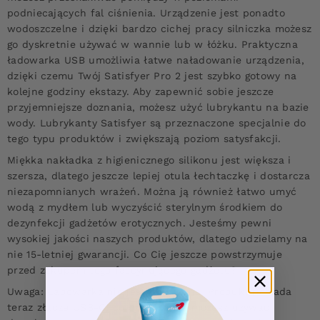
podniecających fal ciśnienia. Urządzenie jest ponadto
wodoszczelne i dzięki bardzo cichej pracy silniczka możesz
go dyskretnie używać w wannie lub w łóżku. Praktyczna
ładowarka USB umożliwia łatwe naładowanie urządzenia,
dzięki czemu Twój Satisfyer Pro 2 jest szybko gotowy na
kolejne godziny ekstazy. Aby zapewnić sobie jeszcze
przyjemniejsze doznania, możesz użyć lubrykantu na bazie
wody. Lubrykanty Satisfyer są przeznaczone specjalnie do
tego typu produktów i zwiększają poziom satysfakcji.
Miękka nakładka z higienicznego silikonu jest większa i
szersza, dlatego jeszcze lepiej otula łechtaczkę i dostarcza
niezapomnianych wrażeń. Można ją również łatwo umyć
wodą z mydłem lub wyczyścić sterylnym środkiem do
dezynfekcji gadżetów erotycznych. Jesteśmy pewni
wysokiej jakości naszych produktów, dlatego udzielamy na
nie 15-letniej gwarancji. Co Cię jeszcze powstrzymuje
przed zakupem tego fascynującego gadżetu?
Uwaga: Ładowarka nie jest dołączona. Produkt posiada
teraz złącze USB-C, co oznacza, że możesz używać