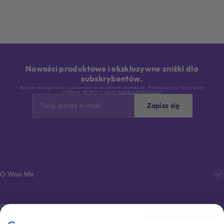
Nowości produktowe i ekskluzywne zniżki dla
subskrybentów.
Możesz zrezygnować z subskrypcji w dowolnym momencie. Przetwarzamy Twoje dane
osobowe zgodnie z naszą
polityką prywatności
.
Zapisz się
O Woo Me
Obsługa klienta
Polityka prywatności