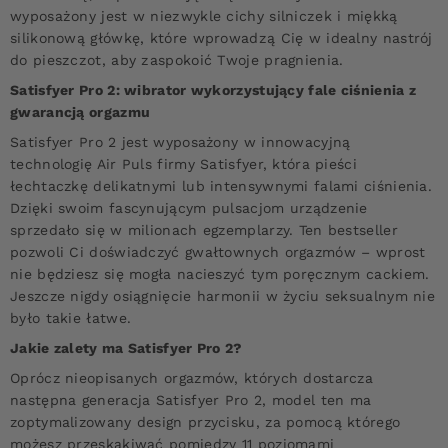
wyposażony jest w niezwykle cichy silniczek i miękką
silikonową główkę, które wprowadzą Cię w idealny nastrój
do pieszczot, aby zaspokoić Twoje pragnienia.
Satisfyer Pro 2: wibrator wykorzystujący fale ciśnienia z
gwarancją orgazmu
Satisfyer Pro 2 jest wyposażony w innowacyjną
technologię Air Puls firmy Satisfyer, która pieści
łechtaczkę delikatnymi lub intensywnymi falami ciśnienia.
Dzięki swoim fascynującym pulsacjom urządzenie
sprzedało się w milionach egzemplarzy. Ten bestseller
pozwoli Ci doświadczyć gwałtownych orgazmów – wprost
nie będziesz się mogła nacieszyć tym poręcznym cackiem.
Jeszcze nigdy osiągnięcie harmonii w życiu seksualnym nie
było takie łatwe.
Jakie zalety ma Satisfyer Pro 2?
Oprócz nieopisanych orgazmów, których dostarcza
następna generacja Satisfyer Pro 2, model ten ma
zoptymalizowany design przycisku, za pomocą którego
możesz przeskakiwać pomiędzy 11 poziomami