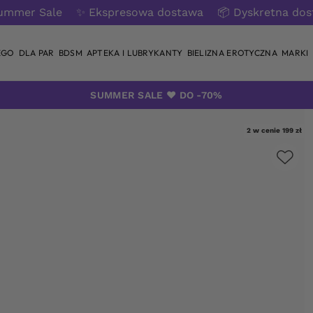
ummer Sale
✨ Ekspresowa dostawa
📦 Dyskretna do
EGO
DLA PAR
BDSM
APTEKA I LUBRYKANTY
BIELIZNA EROTYCZNA
MARKI
SUMMER SALE ❤️ DO -70%
2 w cenie 199 zł