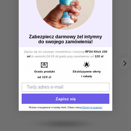
Zabezpiecz darmowy żel intymny
do swojego zamówienia!
Zapisz się do naszego newslettera i otrzymaj
RFSU Klick 100
ml
(o wartości 24,99 zł) gratis przy zamówieniu od
120 zł
.
💌
🌟
Gratis produkt
Ekskluzywne oferty
i rabaty
od 120 zł
Email
Zapisz się
Możesz zrezygnować w każdej chwili. Zobacz naszą
Politykę prywatności