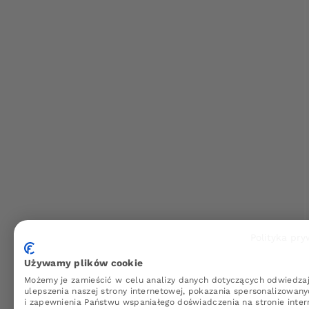
Polityka pr
Używamy plików cookie
Możemy je zamieścić w celu analizy danych dotyczących odwiedza
ulepszenia naszej strony internetowej, pokazania spersonalizowany
i zapewnienia Państwu wspaniałego doświadczenia na stronie inter