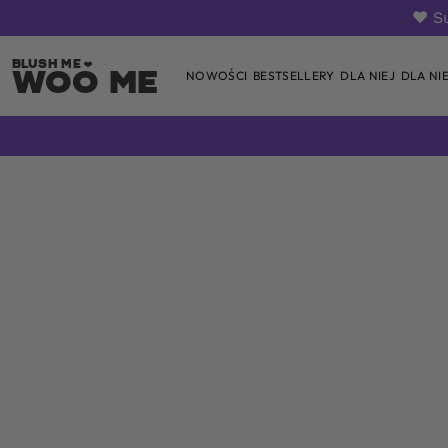
❤️ S
Woo Me
NOWOŚCI
BESTSELLERY
DLA NIEJ
DLA NI
Skip
to
content