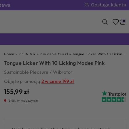
💌
Obsługa klienta
stawa
0
Home
»
Pic 'N Mix
»
2 w cenie 199 zł
»
Tongue Licker With 10 Licking Modes Pink
Tongue Licker With 10 Licking Modes Pink
Sustainable Pleasure
/
Wibrator
Objęte promocją:
2 w cenie 199 zł
155,99
zł
Brak w magazynie