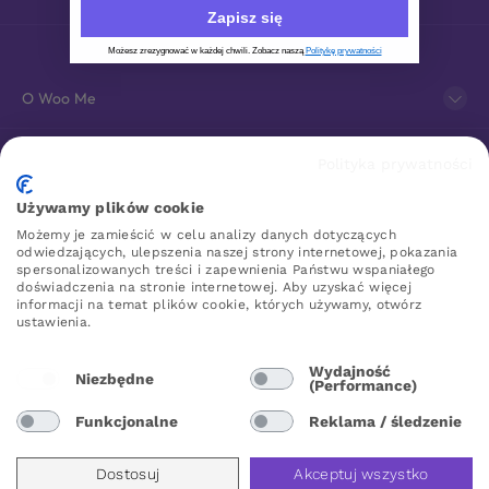
Zapisz się
Możesz zrezygnować w każdej chwili. Zobacz naszą
Politykę prywatności
O Woo Me
Obsługa klienta
Polityka prywatności
Używamy plików cookie
Sklep erotyczny online
Możemy je zamieścić w celu analizy danych dotyczących
odwiedzających, ulepszenia naszej strony internetowej, pokazania
spersonalizowanych treści i zapewnienia Państwu wspaniałego
doświadczenia na stronie internetowej. Aby uzyskać więcej
WOO ME
informacji na temat plików cookie, których używamy, otwórz
ustawienia.
Wydajność
Niezbędne
(Performance)
Poland
Funkcjonalne
Reklama / śledzenie
Dostosuj
Akceptuj wszystko