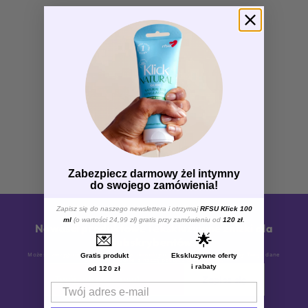
Zabezpiecz darmowy żel intymny
do swojego zamówienia!
Zapisz się do naszego newslettera i otrzymaj
RFSU Klick 100
ml
(o wartości 24,99 zł) gratis przy zamówieniu od
120 zł
.
Nowości produktowe i ekskluzywne zniżki dla
💌
🌟
subskrybentów.
Gratis produkt
Ekskluzywne oferty
Możesz zrezygnować z subskrypcji w dowolnym momencie. Przetwarzamy Twoje dane
osobowe zgodnie z naszą
polityką prywatności
.
i rabaty
od 120 zł
Zapisz się
Email